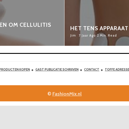
EN OM CELLULITIS
HET TENS APPARAAT 
Jim
7 Jaar Ago
2 Min. Read
 PRODUCTEN KOPEN
GAST PUBLICATIE SCHRIJVEN
CONTACT
TOFFE ADRESS
©
FashionMix.nl