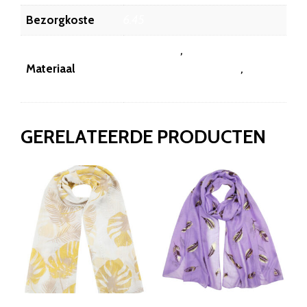
Bezorgkoste
6.45
20% katoen
,
Materiaal
20% katoen80% viscose
,
80% viscose
GERELATEERDE PRODUCTEN