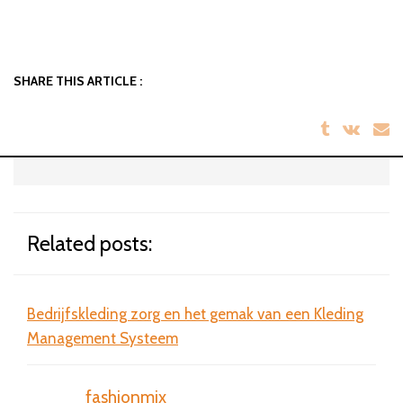
SHARE THIS ARTICLE :
Related posts:
Bedrijfskleding zorg en het gemak van een Kleding
Bril
Management Systeem
sta
fashionmix