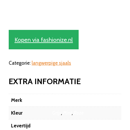
Kopen via fashionize.nl
Categorie:
langwerpige sjaals
EXTRA INFORMATIE
Merk
Fashionize
Kleur
Grijs
,
Mint
,
Roze
Levertijd
1-2 dagen