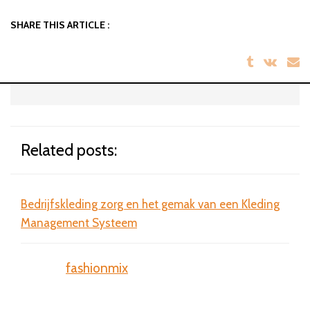
SHARE THIS ARTICLE :
Related posts:
Bedrijfskleding zorg en het gemak van een Kleding
Bril
Management Systeem
sta
fashionmix