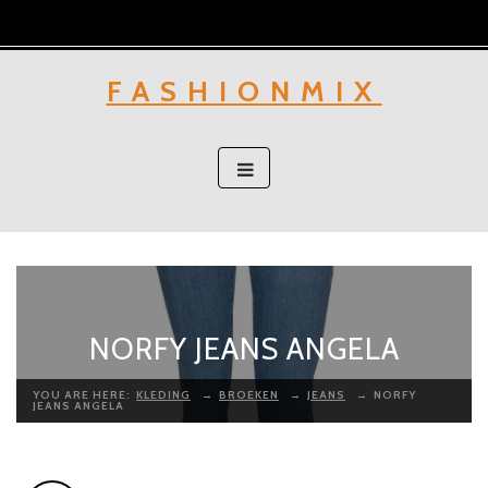
Skip
to
content
FASHIONMIX
NORFY JEANS ANGELA
YOU ARE HERE:
KLEDING
→
BROEKEN
→
JEANS
→
NORFY
JEANS ANGELA