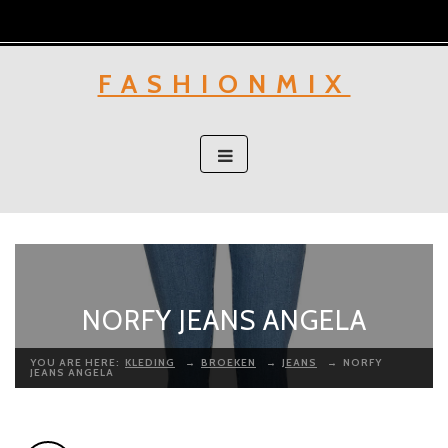
Skip
to
content
FASHIONMIX
NORFY JEANS ANGELA
YOU ARE HERE:
KLEDING
→
BROEKEN
→
JEANS
→
NORFY
JEANS ANGELA