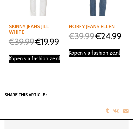
SKINNY JEANS JILL
NORFY JEANS ELLEN
WHITE
€
39.99
€
24.99
Oorspronkelijke
Huidi
€
39.99
€
19.99
Oorspronkelijke
Huidige
prijs
prijs
prijs
prijs
was:
is:
Kopen via fashionize.nl
was:
is:
Kopen via fashionize.nl
€39.99.
€24.9
€39.99.
€19.99.
SHARE THIS ARTICLE :