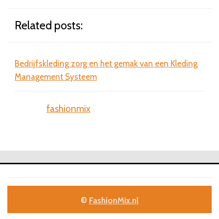
Related posts:
Bedrijfskleding zorg en het gemak van een Kleding
Bril
Management Systeem
sta
fashionmix
©
FashionMix.nl