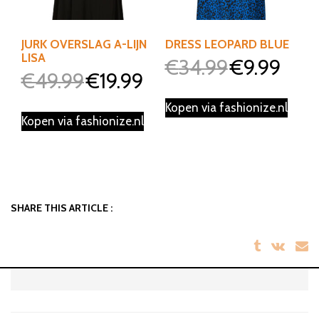
JURK OVERSLAG A-LIJN
DRESS LEOPARD BLUE
LISA
€
34.99
€
9.99
Oorspronkelijke
Huidige
€
49.99
€
19.99
Oorspronkelijke
Huidige
prijs
prijs
prijs
prijs
was:
is:
Kopen via fashionize.nl
was:
is:
Kopen via fashionize.nl
€34.99.
€9.99.
€49.99.
€19.99.
SHARE THIS ARTICLE :