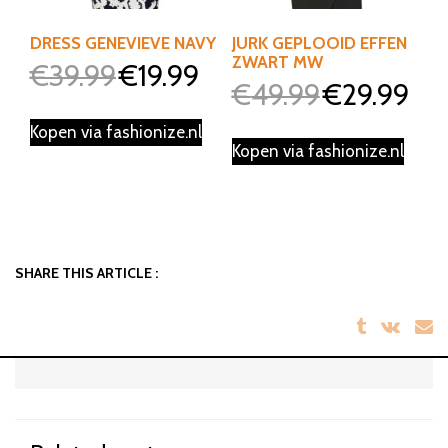
DRESS GENEVIEVE NAVY
JURK GEPLOOID EFFEN
ZWART MW
€
39.99
€
19.99
Oorspronkelijke
Huidige
€
49.99
€
29.99
Oorspronkelijke
Huidi
prijs
prijs
prijs
prijs
was:
is:
Kopen via fashionize.nl
was:
is:
Kopen via fashionize.nl
€39.99.
€19.99.
€49.99.
€29.9
SHARE THIS ARTICLE :