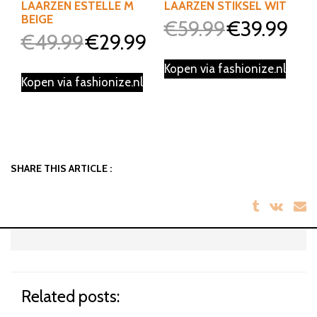
LAARZEN ESTELLE M
LAARZEN STIKSEL WIT
BEIGE
€
59.99
€
39.99
Oorspronkelijke
Huidig
€
49.99
€
29.99
Oorspronkelijke
Huidige
prijs
prijs
prijs
prijs
was:
is:
Kopen via fashionize.nl
was:
is:
Kopen via fashionize.nl
€59.99.
€39.99
€49.99.
€29.99.
SHARE THIS ARTICLE :
Related posts: