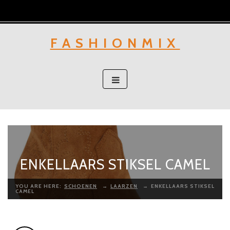
Skip
to
content
FASHIONMIX
ENKELLAARS STIKSEL CAMEL
YOU ARE HERE:
SCHOENEN
→
LAARZEN
→
ENKELLAARS STIKSEL
CAMEL