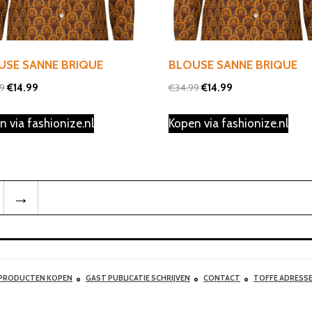
USE SANNE BRIQUE
BLOUSE SANNE BRIQUE
Oorspronkelijke
Huidige
Oorspronkelijke
Huidige
99
€
14.99
€
34.99
€
14.99
prijs
prijs
prijs
prijs
n via fashionize.nl
Kopen via fashionize.nl
was:
is:
was:
is:
€34.99.
€14.99.
€34.99.
€14.99.
→
 PRODUCTEN KOPEN
GAST PUBLICATIE SCHRIJVEN
CONTACT
TOFFE ADRESS