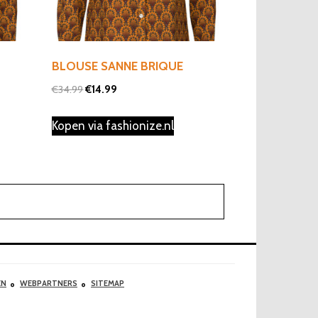
BLOUSE SANNE BRIQUE
Oorspronkelijke
Huidige
€
34.99
€
14.99
prijs
prijs
Kopen via fashionize.nl
was:
is:
€34.99.
€14.99.
EN
WEBPARTNERS
SITEMAP