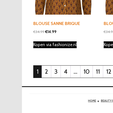
BLOUSE SANNE BRIQUE
BLO
Oorspronkelijke
Huidige
€
34.99
€
14.99
€
34.
prijs
prijs
Kopen via fashionize.nl
Kope
was:
is:
€34.99.
€14.99.
1
2
3
4
…
10
11
12
HOME
BEAUTY