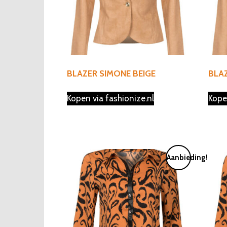
BLAZER SIMONE BEIGE
BLAZ
Kopen via fashionize.nl
Kope
Aanbieding!