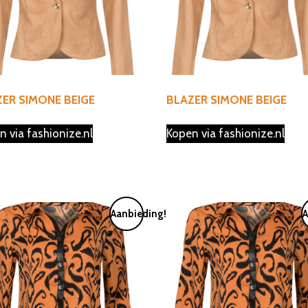
ER SIMONE BEIGE
BLAZER SIMONE BEIGE
n via fashionize.nl
Kopen via fashionize.nl
Aanbieding!
A