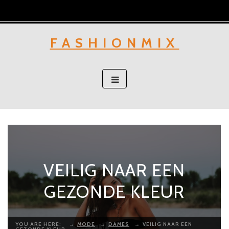
Skip
to
content
FASHIONMIX
VEILIG NAAR EEN
GEZONDE KLEUR
YOU ARE HERE:
→
MODE
→
DAMES
→
VEILIG NAAR EEN