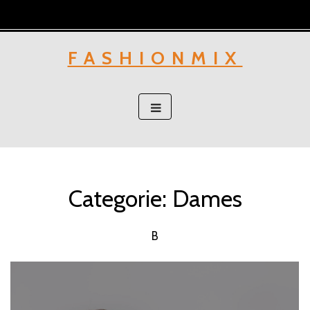
Skip
to
content
FASHIONMIX
Categorie:
Dames
B
Berichten
navigatie