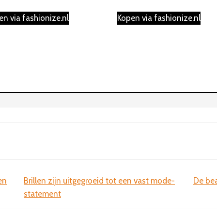
prijs
prijs
prijs
prijs
was:
is:
was:
is:
en via fashionize.nl
Kopen via fashionize.nl
€29.99.
€14.99.
€29.99.
€9.99.
en
Brillen zijn uitgegroeid tot een vast mode-
De bea
statement