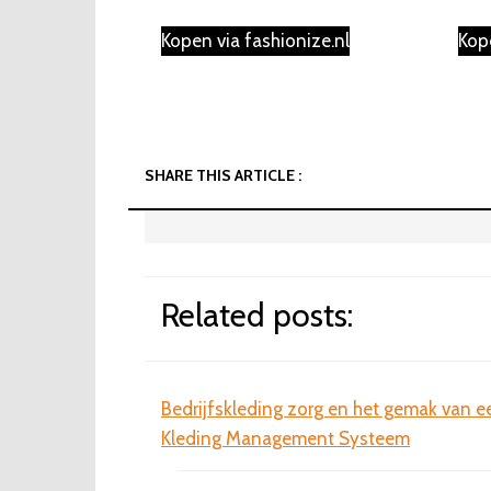
prijs
prijs
was:
is:
Kopen via fashionize.nl
Kop
€29.99.
€9.99.
SHARE THIS ARTICLE :
Related posts:
Bedrijfskleding zorg en het gemak van e
Kleding Management Systeem