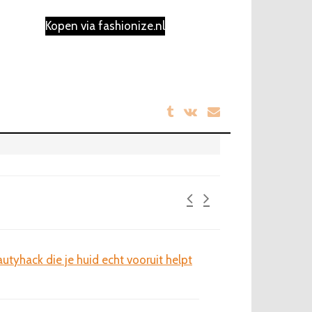
prijs
prijs
was:
is:
Kopen via fashionize.nl
€39.99.
€24.99.
utyhack die je huid echt vooruit helpt
Laat je haar spreke
kleuraccenten