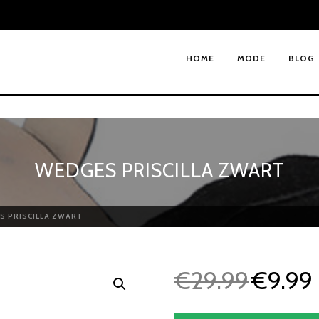
HOME
MODE
BLOG
WEDGES PRISCILLA ZWART
S PRISCILLA ZWART
€
29.99
€
9.99
O
o
u
r
i