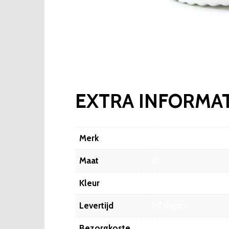
EXTRA INFORMAT
Merk
Fashionize
Maat
41
Kleur
Zwart
Levertijd
1-2 dagen
Bezorgkoste
6.45