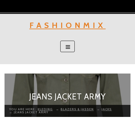
Skip
to
content
FASHIONMIX
JEANS JACKET ARMY
YOU ARE HERE:
KLEDING
→
BLAZERS & JASSEN
→
JACKS
→
JEANS JACKET ARMY