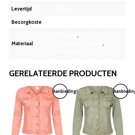
Levertijd
1-2 dagen
Bezorgkoste
6.45
2% elastan
,
Materiaal
2% elastan98% katoen
,
98% katoen
GERELATEERDE PRODUCTEN
Aanbieding!
Aanbiedin