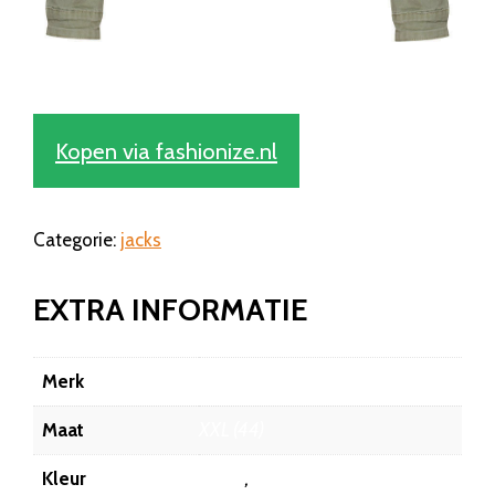
Kopen via fashionize.nl
Categorie:
jacks
EXTRA INFORMATIE
Merk
Fashionize
Maat
XXL (44)
Kleur
Groen
,
army