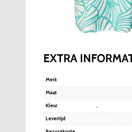
EXTRA INFORMAT
Merk
Fashionize
Maat
one size
Kleur
Mint
,
Blauw
Levertijd
1-2 dagen
Bezorgkoste
6.45