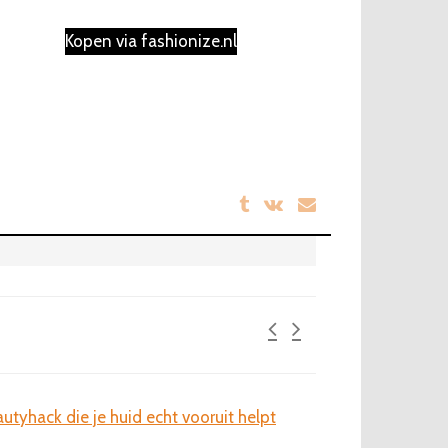
Kopen via fashionize.nl
utyhack die je huid echt vooruit helpt
Laat je haar spreke
kleuraccenten