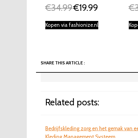
€
34.99
€
19.99
€
Oorspronkelijke
Huidige
prijs
prijs
was:
is:
Kopen via fashionize.nl
Kop
€34.99.
€19.99.
SHARE THIS ARTICLE :
Related posts:
Bedrijfskleding zorg en het gemak van e
Kleding Management Systeem