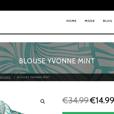
HOME
MODE
BLOG
BLOUSE YVONNE MINT
LOUSES
→
BLOUSE YVONNE MINT
€
34.99
€
14.9
O
o
r