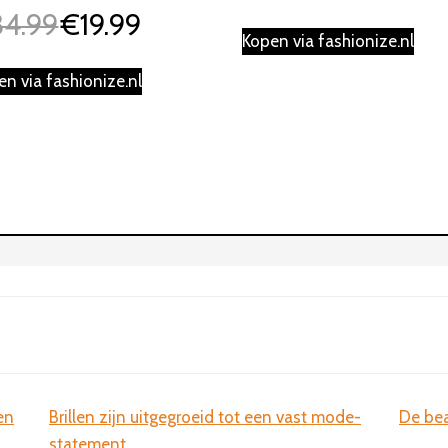
34.99
€
19.99
Oorspronkelijke
Huidige
Kopen via fashionize.nl
prijs
prijs
was:
is:
en via fashionize.nl
€34.99.
€19.99.
en
Brillen zijn uitgegroeid tot een vast mode-
De bea
statement