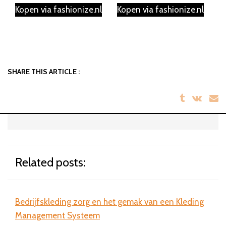
was:
is:
was:
is:
Kopen via fashionize.nl
Kopen via fashionize.nl
€34.99.
€14.99.
€34.99.
€29.9
SHARE THIS ARTICLE :
Related posts:
Bedrijfskleding zorg en het gemak van een Kleding
Bril
Management Systeem
sta