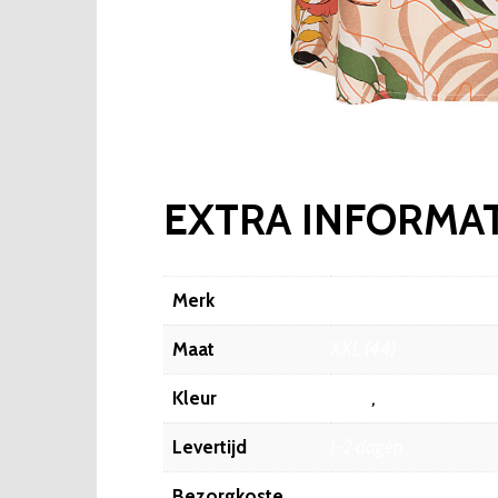
EXTRA INFORMAT
Merk
Fashionize
Maat
XXL (44)
Kleur
Beige
,
multi
Levertijd
1-2 dagen
Bezorgkoste
6.45