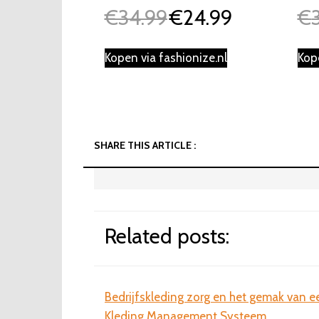
€
34.99
€
24.99
€
Oorspronkelijke
Huidige
prijs
prijs
was:
is:
Kopen via fashionize.nl
Kop
€34.99.
€24.99.
SHARE THIS ARTICLE :
Related posts:
Bedrijfskleding zorg en het gemak van e
Kleding Management Systeem