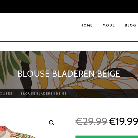
HOME
MODE
BLOG
BLOUSE BLADEREN BEIGE
LOUSES
→
BLOUSE BLADEREN BEIGE
€
29.99
€
19.9
O
o
r