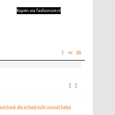
Kopen via fashionize.nl
utyhack die je huid echt vooruit helpt
Laat je haar spreke
kleuraccenten