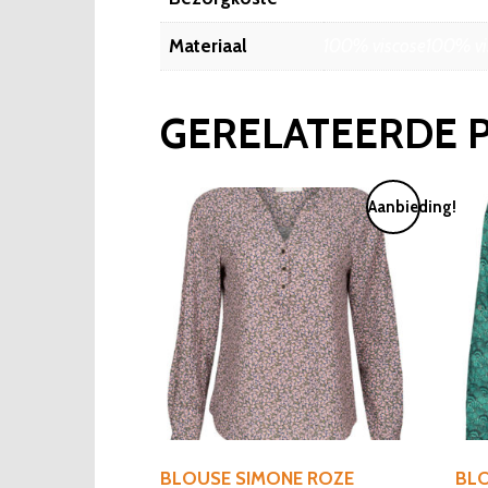
Materiaal
100% viscose100% vi
GERELATEERDE 
Aanbieding!
BLOUSE SIMONE ROZE
BLO