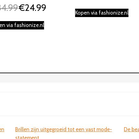
34.99
€
24.99
Oorspronkelijke
Huidige
Kopen via fashionize.nl
prijs
prijs
was:
is:
en via fashionize.nl
€34.99.
€24.99.
en
Brillen zijn uitgegroeid tot een vast mode-
De bea
statement