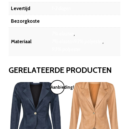
Levertijd
1-2 dagen
Bezorgkoste
6.45
7% elastan
,
Materiaal
7% elastan93% polyester
,
93% polyester
GERELATEERDE PRODUCTEN
Aanbieding!