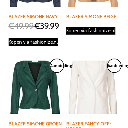
BLAZER SIMONE NAVY
BLAZER SIMONE BEIGE
€
49.99
€
39.99
Oorspronkelijke
Huidige
Kopen via fashionize.nl
prijs
prijs
was:
is:
Kopen via fashionize.nl
€49.99.
€39.99.
Aanbieding!
Aanbiedin
BLAZER SIMONE GROEN
BLAZER FANCY OFF-