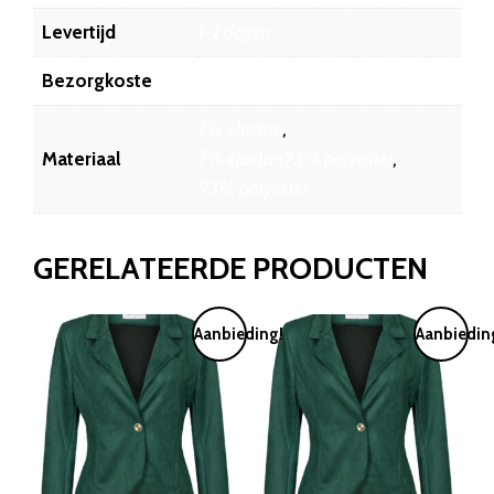
Levertijd
1-2 dagen
Bezorgkoste
6.45
7% elastan
,
Materiaal
7% elastan93% polyester
,
93% polyester
GERELATEERDE PRODUCTEN
Aanbieding!
Aanbiedin