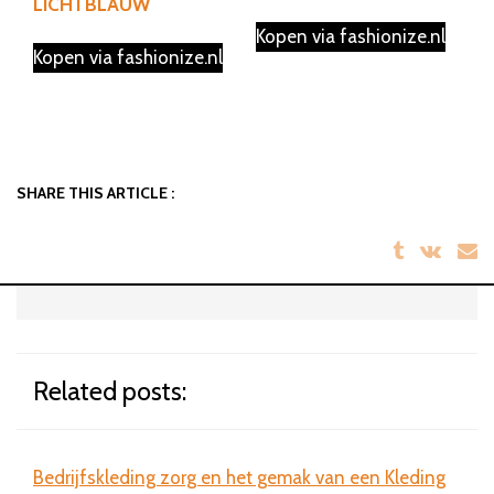
LICHTBLAUW
Kopen via fashionize.nl
Kopen via fashionize.nl
SHARE THIS ARTICLE :
Related posts:
Bedrijfskleding zorg en het gemak van een Kleding
Bril