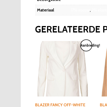
Materiaal
17% viscose
,
3% elast
GERELATEERDE 
Aanbieding!
BLAZER FANCY OFF-WHITE
BLA