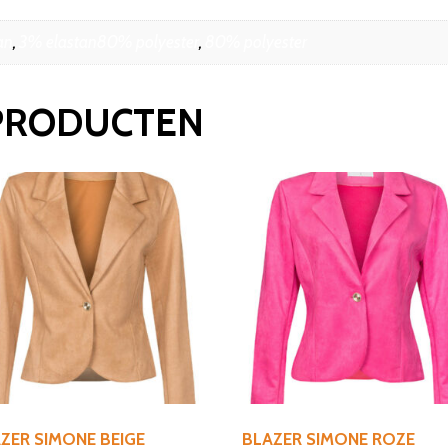
an
,
3% elastan80% polyester
,
80% polyester
PRODUCTEN
ZER SIMONE BEIGE
BLAZER SIMONE ROZE