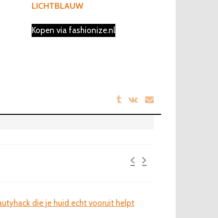
LICHTBLAUW
Kopen via fashionize.nl
utyhack die je huid echt vooruit helpt
Laat je haar spreke
kleuraccenten