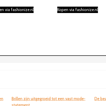
en via fashionize.nl
Kopen via fashionize.nl
en
Brillen zijn uitgegroeid tot een vast mode-
De bea
statement