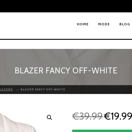
HOME
MODE
BLOG
BLAZER FANCY OFF-WHITE
LAZERS
→
BLAZER FANCY OFF-WHITE
€
39.99
€
19.9
O
o
r