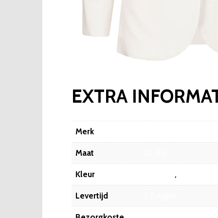
EXTRA INFORMAT
Merk
Fashionize
Maat
XL (42)
Kleur
off-white
,
Wit
Levertijd
1-2 dagen
Bezorgkoste
6.45