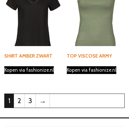
SHIRT AMBER ZWART
TOP VISCOSE ARMY
Kopen via fashionize.nl
Kopen via fashionize.nl
1
2
3
→