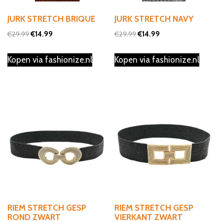
JURK STRETCH BRIQUE
JURK STRETCH NAVY
Oorspronkelijke
Huidige
Oorspronkelijke
Huidige
€
29.99
€
14.99
€
29.99
€
14.99
prijs
prijs
prijs
prijs
Kopen via fashionize.nl
Kopen via fashionize.nl
was:
is:
was:
is:
€29.99.
€14.99.
€29.99.
€14.99.
RIEM STRETCH GESP
RIEM STRETCH GESP
ROND ZWART
VIERKANT ZWART