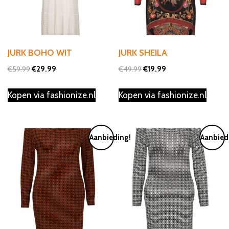
JURK BOHO WIT
JURK SHEILA
Oorspronkelijke
Huidige
Oorspronkelijke
Huidige
€
59.99
€
29.99
€
49.99
€
19.99
prijs
prijs
prijs
prijs
Kopen via fashionize.nl
Kopen via fashionize.nl
was:
is:
was:
is:
€59.99.
€29.99.
€49.99.
€19.99.
Aanbieding!
Aanbied